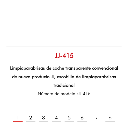
JJ-415
Limpiaparabrisas de coche transparente convencional
de nuevo producto JJ, escobilla de limpiaparabrisas
tradicional
Número de modelo :JJ-415
1
2
3
4
5
6
›
››