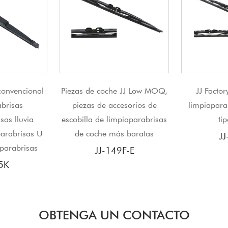
oche JJ Low MOQ,
JJ Factory proporciona
JINJIA
 accesorios de
limpiaparabrisas universal
mult
 limpiaparabrisas
tipo Valeo
escobi
e más baratas
JJ-405C
-149F-E
OBTENGA UN CONTACTO