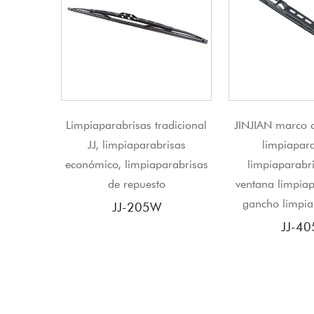
s tradicional
JINJIAN marco convencional
Piezas de c
arabrisas
limpiaparabrisas
piezas de
iaparabrisas
limpiaparabrisas lluvia
escobilla de
esto
ventana limpiaparabrisas U
de coch
gancho limpiaparabrisas
05W
JJ
JJ-405K