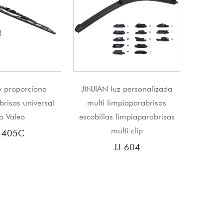
N luz personalizada
Limpiaparabrisas para todo
i limpiaparabrisas
tipo de clima,
llas limpiaparabrisas
limpiaparabrisas automático,
multi clip
limpiaparabrisas automático
JJ-604
JJ-608