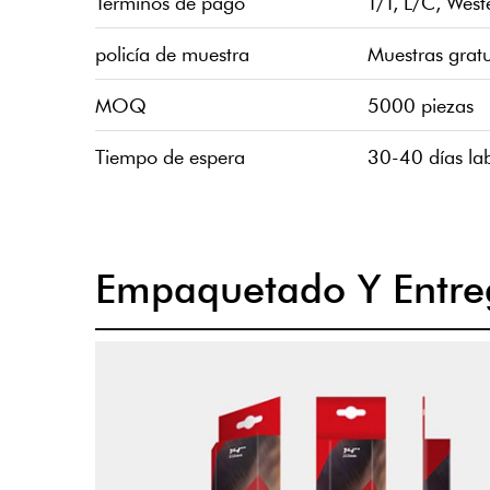
Términos de pago
T/T, L/C, Wes
policía de muestra
Muestras gratu
MOQ
5000 piezas
Tiempo de espera
30-40 días la
Empaquetado Y Entre